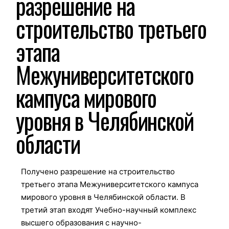
разрешение на
строительство третьего
этапа
Межуниверситетского
кампуса мирового
уровня в Челябинской
области
Получено разрешение на строительство
третьего этапа Межуниверситетского кампуса
мирового уровня в Челябинской области. В
третий этап входят Учебно-научный комплекс
высшего образования с научно-