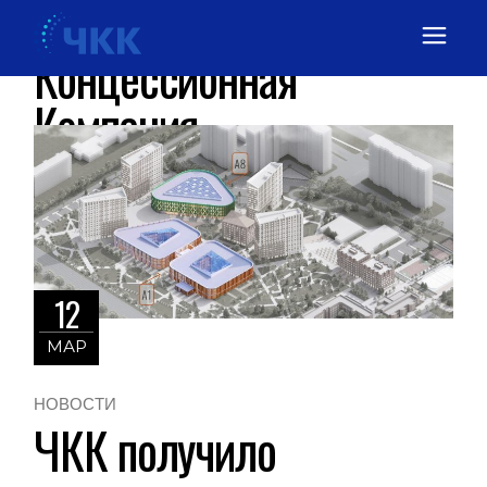
Челябинская
Концессионная
Компания
12
МАР
НОВОСТИ
ЧКК получило