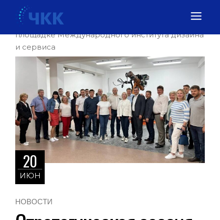
Главная
Новости
Стратегическая сессия на
площадке Международного института дизайна
и сервиса
20
ИЮН
НОВОСТИ